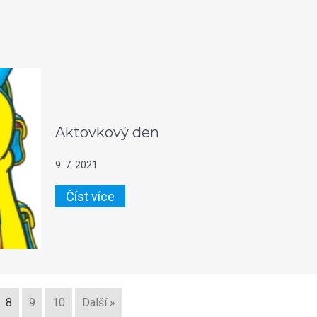
Aktovkový den
9. 7. 2021
Číst více
8
9
10
Další »