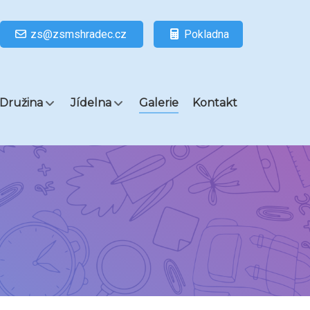
zs@zsmshradec.cz
Pokladna
Družina
Jídelna
Galerie
Kontakt