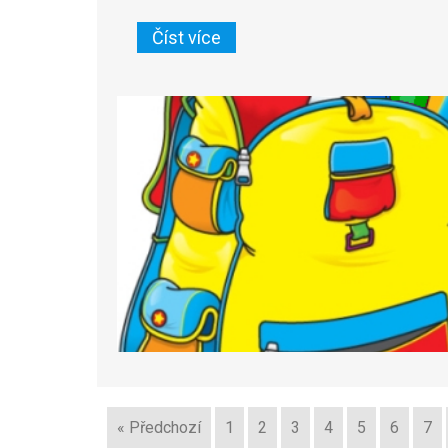
Číst více
« Předchozí
1
2
3
4
5
6
7