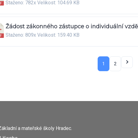
Staženo: 782x Velikost: 104.69 KB
Žádost zákonného zástupce o individuální vzdě
Staženo: 809x Velikost: 159.40 KB
1
2
Základní a mateřské školy Hradec.