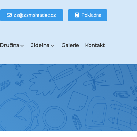
zs@zsmshradec.cz
Pokladna
Družina
Jídelna
Galerie
Kontakt