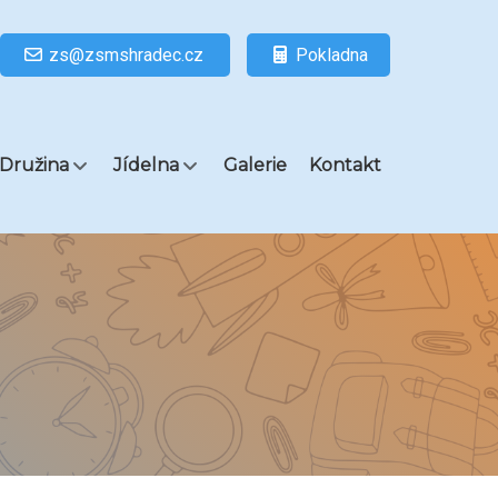
zs@zsmshradec.cz
Pokladna
Družina
Jídelna
Galerie
Kontakt