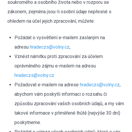
soukromého a osobního života nebo v rozporu se
zákonem, zejména jsou-li osobní údaje nepřesné s
ohledem na účel jejich zpracování, můžete:
Požádat o vysvětlení e-mailem zaslaným na
adresu
hradeczs@volny.cz
,
Vznést námitku proti zpracování za účelem
oprávněného zájmu e-mailem na adresu
hradeczs@volny.cz
Požadovat e-mailem na adrese
hradeczs@volny.cz
,
abychom vám poskytli informaci o rozsahu či
způsobu zpracování vašich osobních údajů, a my vám
takové informace v přiměřené lhůtě (nejvýše 30 dní)
poskytneme.
Požádat o výmaz všech osobních údajů, které o vás