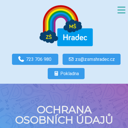
723 706 980
zs@zsmshradec.cz
Pokladna
OCHRANA
OSOBNÍCH ÚDAJŮ