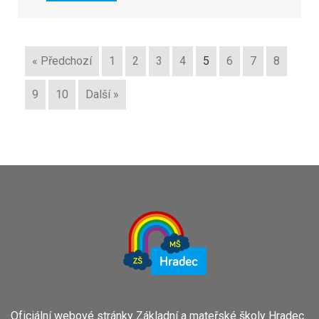
« Předchozí
1
2
3
4
5
6
7
8
9
10
Další »
Oficiální webové stránky Základní a mateřské školy Hradec.