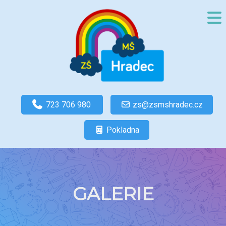
723 706 980
zs@zsmshradec.cz
Pokladna
GALERIE