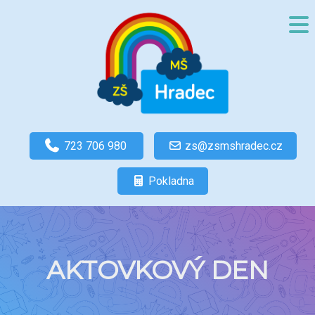
723 706 980
zs@zsmshradec.cz
Pokladna
AKTOVKOVÝ DEN