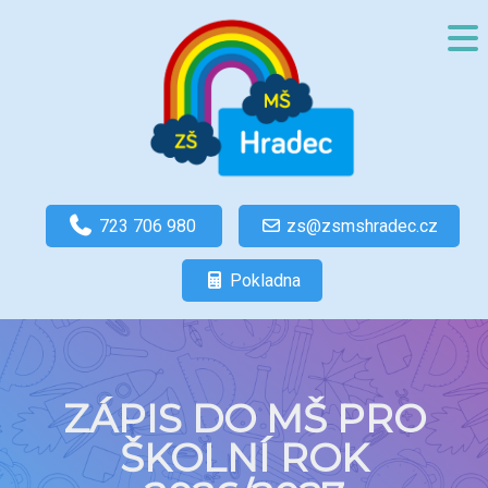
723 706 980
zs@zsmshradec.cz
Pokladna
ZÁPIS DO MŠ PRO
ŠKOLNÍ ROK