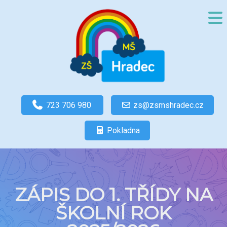
723 706 980
zs@zsmshradec.cz
Pokladna
ZÁPIS DO 1. TŘÍDY NA
ŠKOLNÍ ROK