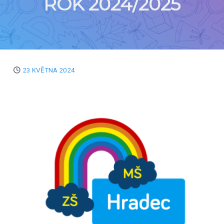
ROK 2024/2025
23 KVĚTNA 2024
Registrační
Výsledek
číslo
zápisu
ZTKO4
Zapsán
KI22B
Zapsán
W7LUM
Zapsán
45N4B
Zapsán