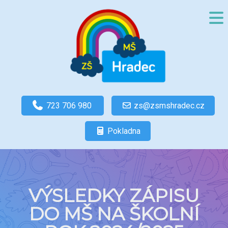
723 706 980
zs@zsmshradec.cz
Pokladna
VÝSLEDKY ZÁPISU
DO MŠ NA ŠKOLNÍ