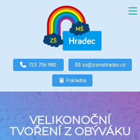
723 706 980
zs@zsmshradec.cz
Pokladna
VELIKONOČNÍ
TVOŘENÍ Z OBÝVÁKU