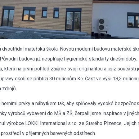
ová dvoutřídní mateřská škola. Novou moderní budovu mateřské š
y. Původní budova již nesplňuje hygienické standarty dnešní dob
která na první pohled zaujme svojí originalitou a jejíž součástí j
ravy okolí se přiblíží 30 milionům Kč. Část ve výši 18,3 milionu
 zdrojů.
 herními prvky a nábytkem tak, aby splňovaly vysoké bezpečnos
ánky výrobců vybavení do MŠ a ZŠ, čerpali jsme inspirace v jiných
l výrobce LOKKI International s.r.o. ze Starého Plzence. Jejich 
cí prostředí v příjemných barevných odstínech.