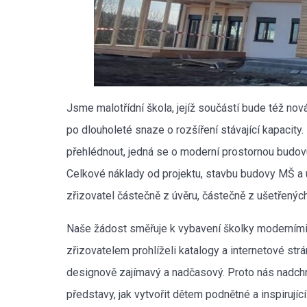
Jsme malotřídní škola, jejíž součástí bude též n
po dlouholeté snaze o rozšíření stávající kapacit
přehlédnout, jedná se o moderní prostornou budovu, 
Celkové náklady od projektu, stavbu budovy MŠ a úp
zřizovatel částečně z úvěru, částečně z ušetřených
Naše žádost směřuje k vybavení školky moderními
zřizovatelem prohlíželi katalogy a internetové str
designově zajímavý a nadčasový. Proto nás nadchnu
představy, jak vytvořit dětem podnětné a inspirují