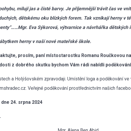
 pohybu, milují jas a čisté barvy. Je příjemnější trávit čas ve vn
dnoduchých, dětskému oku blízkých forem. Tak vznikají herny v 
enty“……Mgr. Eva Sýkorová, výtvarnice a návrhářka dětských in
ábytkem herny v naší nové mateřské škole.
taktujte, prosím, paní místostarostku Romanu Roučkovou na t
dosti z dobrého skutku bychom Vám rádi nabídli poděkován
tech a Holýšovském zpravodaji. Umístění loga a poděkování ve vs
shradec.cz. Veřejné poděkování prostřednictvím našich facebo
 dne 24. srpna 2024
.
a Ben Abid