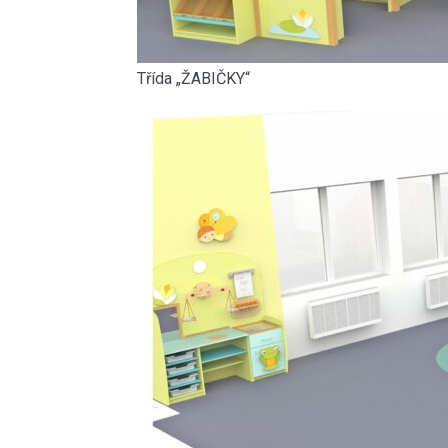
Třída „ŽABIČKY“