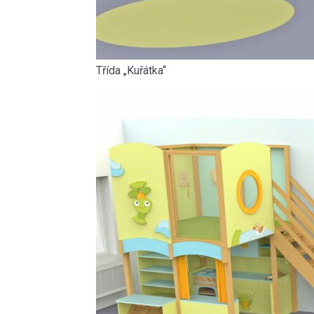
Třída „Kuřátka“