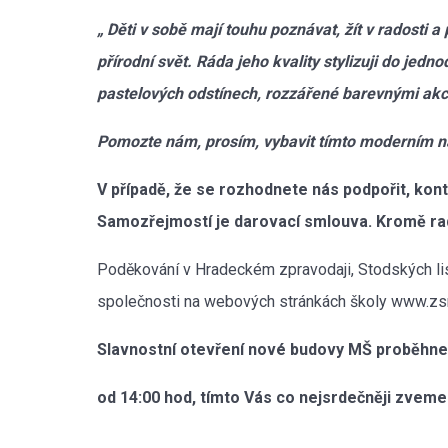
„ Děti v sobě mají touhu poznávat, žít v radosti a
přírodní svět. Ráda jeho kvality stylizuji do je
pastelových odstínech, rozzářené barevnými akc
Pomozte nám, prosím, vybavit tímto moderním n
V případě, že se rozhodnete nás podpořit, kon
Samozřejmostí je darovací smlouva. Kromě ra
Poděkování v Hradeckém zpravodaji, Stodských lis
společnosti na webových stránkách školy www.zsm
Slavnostní otevření nové budovy MŠ proběhne
od 14:00 hod, tímto Vás co nejsrdečněji zveme
Mgr. Alen