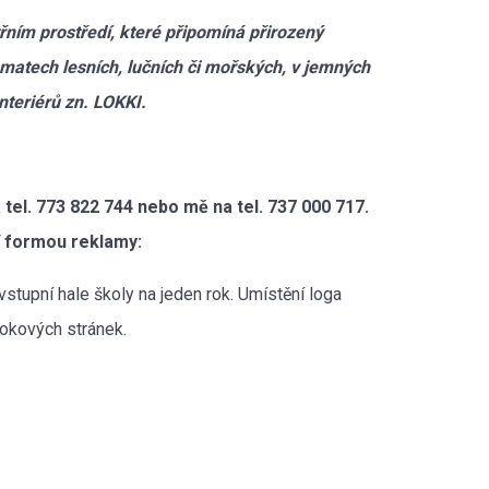
itřním prostředí, které připomíná přirozený
tématech lesních, lučních či mořských, v jemných
teriérů zn. LOKKI.
el. 773 822 744 nebo mě na tel. 737 000 717.
í formou reklamy:
tupní hale školy na jeden rok. Umístění loga
okových stránek.