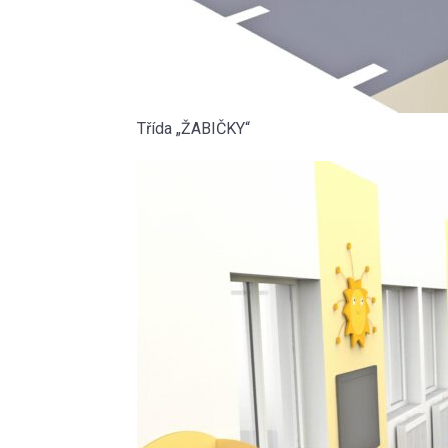
Třída „ŽABIČKY“