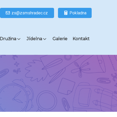
zs@zsmshradec.cz
Pokladna
Družina
Jídelna
Galerie
Kontakt