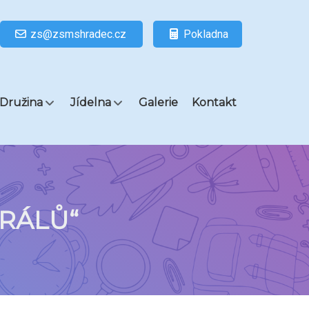
zs@zsmshradec.cz
Pokladna
Družina
Jídelna
Galerie
Kontakt
ERÁLŮ“