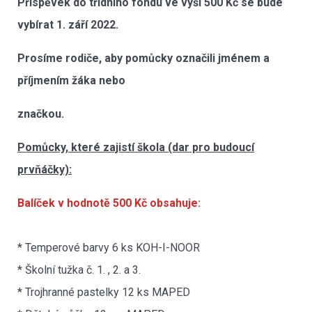
Příspěvek do třídního fondu ve výši 500 Kč se bude
vybírat 1. září 2022.
Prosíme rodiče, aby pomůcky označili jménem a
příjmením žáka nebo
značkou.
Pomůcky, které zajistí škola (dar pro budoucí
prvňáčky):
Balíček v hodnotě 500 Kč obsahuje:
* Temperové barvy 6 ks KOH-I-NOOR
* Školní tužka č. 1. , 2. a 3.
* Trojhranné pastelky 12 ks MAPED