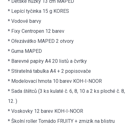
* Dětské nůžky 13 cm MAPED
* Lepící tyčinka 15 g KORES
* Vodové barvy
* Fixy Centropen 12 barev
* Ořezávátko MAPED 2 otvory
* Guma MAPED
* Barevné papíry A4 20 listů a čvrtky
* Stíratelná tabulka A4 + 2 popisovače
* Modelovací hmota 10 barev KOH-I-NOOR
* Sada štětců (3 ks kulaté č. 6, 8, 10 a 2 ks ploché č. 8,
12. )
* Voskovky 12 barev KOH-I-NOOR
* Školní roller Tornádo FRUITY + zmizík na blistru