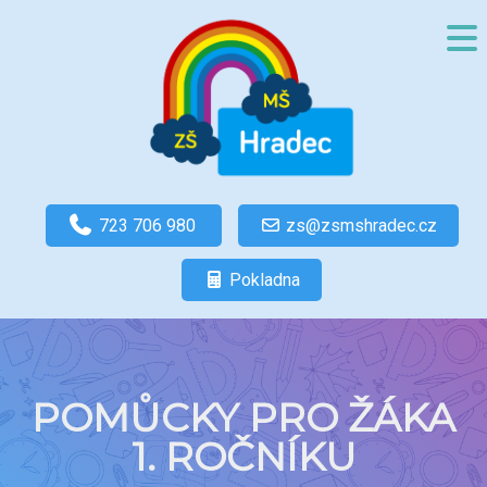
723 706 980
zs@zsmshradec.cz
Pokladna
POMŮCKY PRO ŽÁKA
1. ROČNÍKU