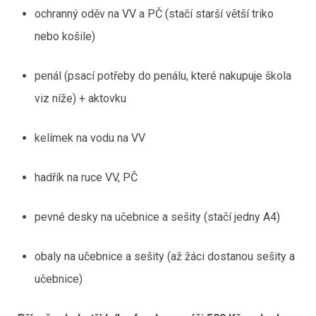
ochranný oděv na VV a PČ (stačí starší větší triko
nebo košile)
penál (psací potřeby do penálu, které nakupuje škola
viz níže) + aktovku
kelímek na vodu na VV
hadřík na ruce VV, PČ
pevné desky na učebnice a sešity (stačí jedny A4)
obaly na učebnice a sešity (až žáci dostanou sešity a
učebnice)