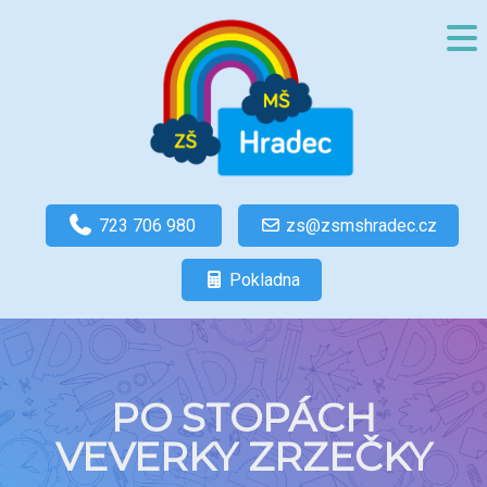
723 706 980
zs@zsmshradec.cz
Pokladna
PO STOPÁCH
VEVERKY ZRZEČKY