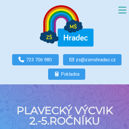
723 706 980
zs@zsmshradec.cz
Pokladna
PLAVECKÝ VÝCVIK
2.-5.ROČNÍKU