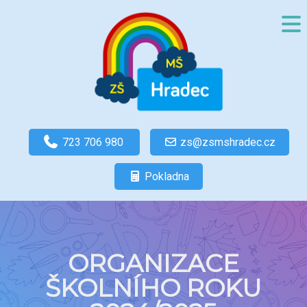
723 706 980
zs@zsmshradec.cz
Pokladna
ORGANIZACE
ŠKOLNÍHO ROKU