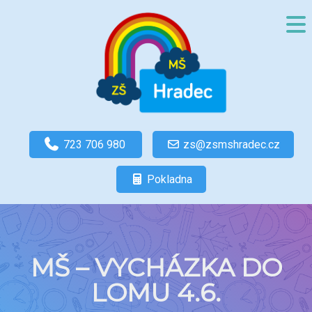
723 706 980
zs@zsmshradec.cz
Pokladna
MŠ – VYCHÁZKA DO
LOMU 4.6.