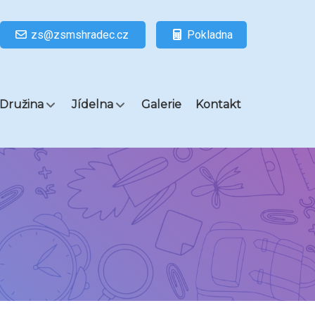
zs@zsmshradec.cz
Pokladna
Družina
Jídelna
Galerie
Kontakt