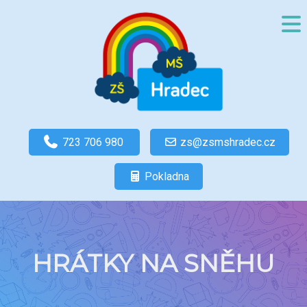
723 706 980
zs@zsmshradec.cz
Pokladna
HRÁTKY NA SNĚHU