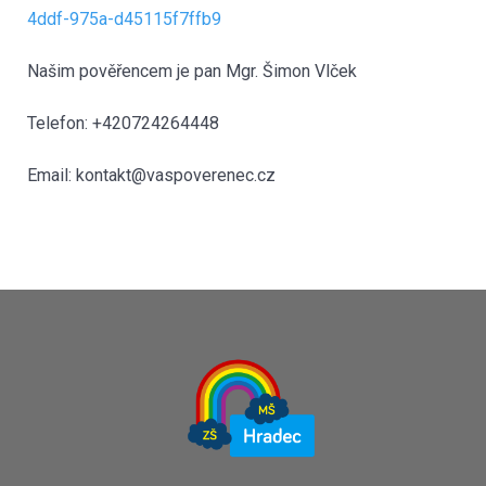
4ddf-975a-d45115f7ffb9
Našim pověřencem je pan Mgr. Šimon Vlček
Telefon: +420724264448
Email: kontakt@vaspoverenec.cz