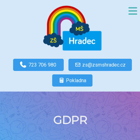
723 706 980
zs@zsmshradec.cz
Pokladna
GDPR