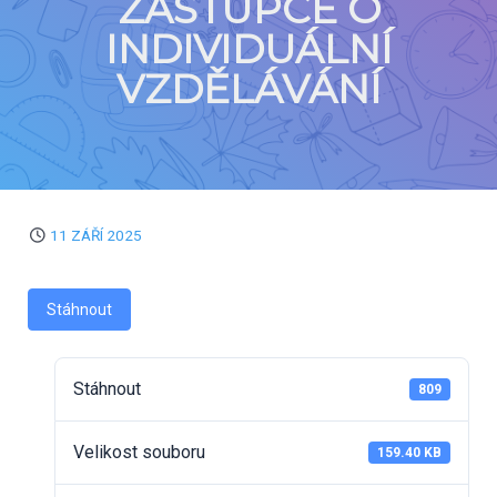
ZÁSTUPCE O
INDIVIDUÁLNÍ
VZDĚLÁVÁNÍ
11 ZÁŘÍ 2025
Stáhnout
Stáhnout
809
Velikost souboru
159.40 KB