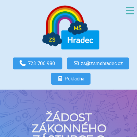
723 706 980
zs@zsmshradec.cz
Pokladna
ŽÁDOST
ZÁKONNÉHO