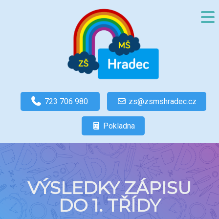
723 706 980
zs@zsmshradec.cz
Pokladna
VÝSLEDKY ZÁPISU
DO 1. TŘÍDY