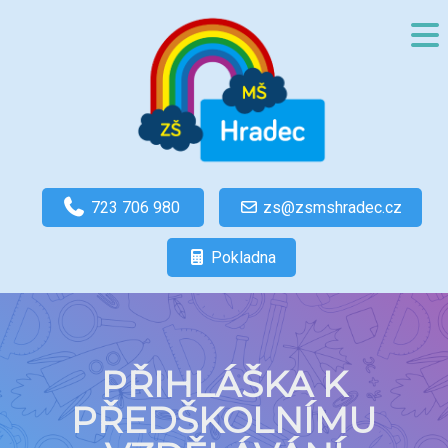
723 706 980
zs@zsmshradec.cz
Pokladna
PŘIHLÁŠKA K
PŘEDŠKOLNÍMU