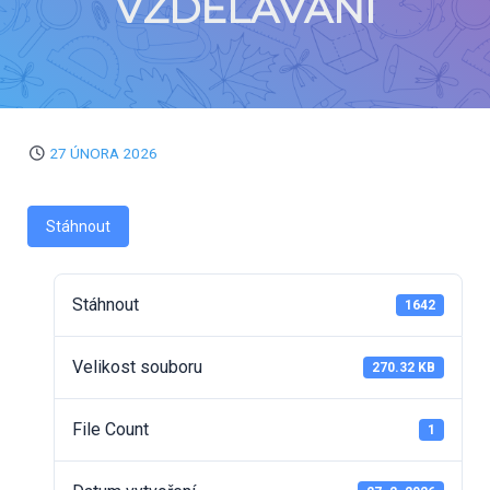
VZDĚLÁVÁNÍ
27 ÚNORA 2026
Stáhnout
Stáhnout
1642
Velikost souboru
270.32 KB
File Count
1