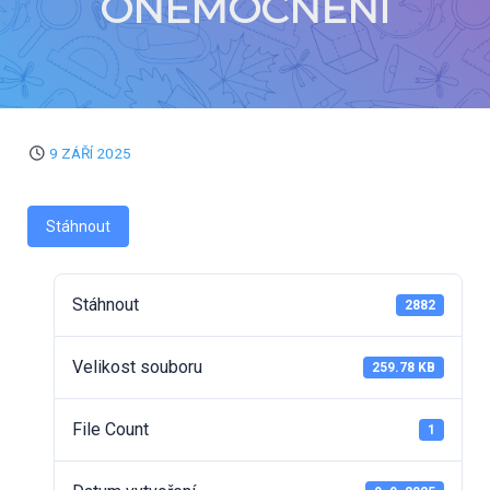
ONEMOCNĚNÍ
9 ZÁŘÍ 2025
Stáhnout
Stáhnout
2882
Velikost souboru
259.78 KB
File Count
1