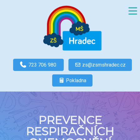
723 706 980
zs@zsmshradec.cz
Pokladna
PREVENCE
RESPIRAČNÍCH