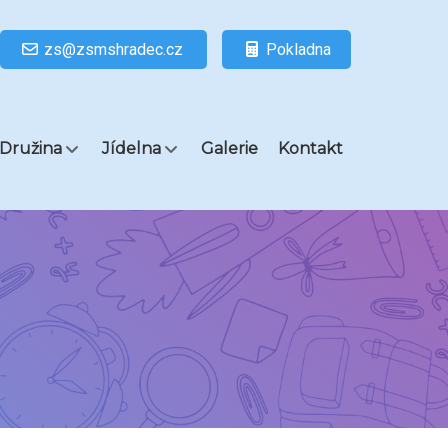
zs@zsmshradec.cz
Pokladna
Družina
Jídelna
Galerie
Kontakt