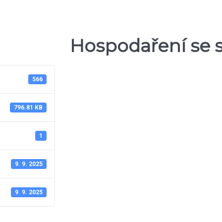
Hospodaření se s
566
796.81 KB
1
9. 9. 2025
9. 9. 2025