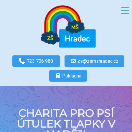
723 706 980
zs@zsmshradec.cz
Pokladna
CHARITA PRO PSÍ
ÚTULEK TLAPKY V